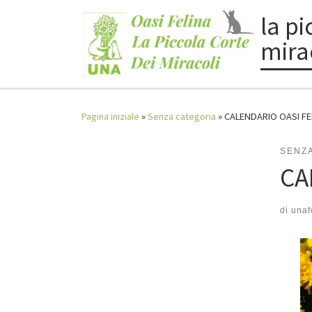
la pi
Passa al contenuto
mira
Pagina iniziale
»
Senza categoria
»
CALENDARIO OASI FE
SENZ
CA
di
unaf