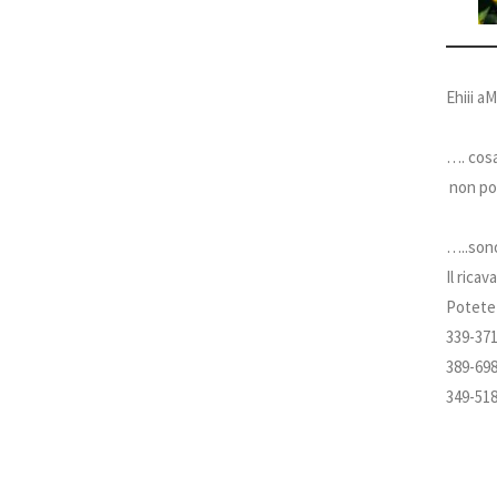
Ehiii a
…. cosa
non pot
…..sono
Il rica
Potete 
339-37
389-69
349-51