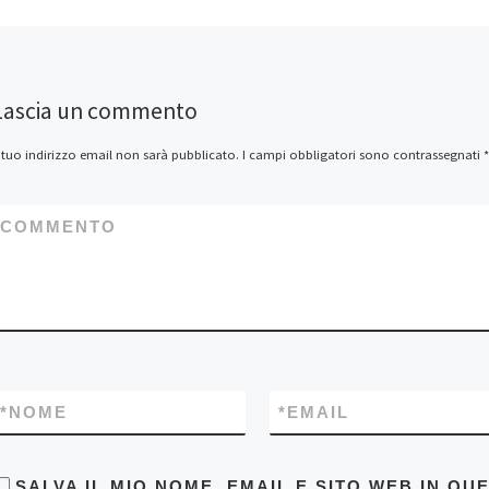
Lascia un commento
l tuo indirizzo email non sarà pubblicato.
I campi obbligatori sono contrassegnati
*
COMMENTO
*
NOME
*
EMAIL
SALVA IL MIO NOME, EMAIL E SITO WEB IN Q