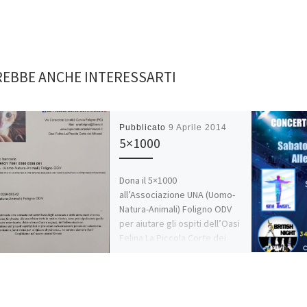
EBBE ANCHE INTERESSARTI
Pubblicato
9 Aprile 2014
5×1000
Dona il 5×1000
all’Associazione UNA (Uomo-
Natura-Animali) Foligno ODV
per aiutare gli ospiti dell’Oasi
Felina La Piccola Corte dei
Miracoli e sostenere le […]