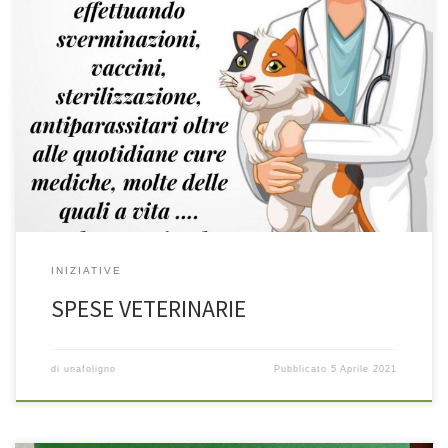
INIZIATIVE
SPESE VETERINARIE
di
unafoligno
Pubblicato
5 Aprile 2021