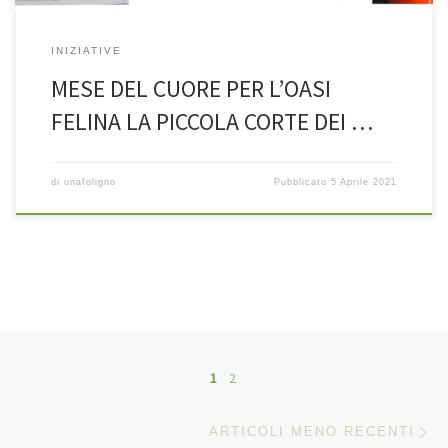
INIZIATIVE
MESE DEL CUORE PER L’OASI
FELINA LA PICCOLA CORTE DEI …
di
unafoligno
Pubblicato
5 Aprile 2021
Navigazione articoli
1
2
Ar
ARTICOLI MENO RECENTI