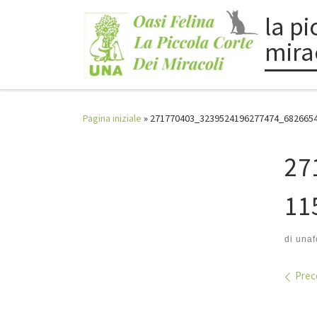
la pi
Passa al contenuto
mira
Pagina iniziale
»
271770403_3239524196277474_682665
27
11
di
unaf
Nav
Prec