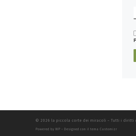
© 2026
la piccola corte dei miracoli
– Tutti i diritti 
Powered by
WP
– Designed con il
tema Customizr