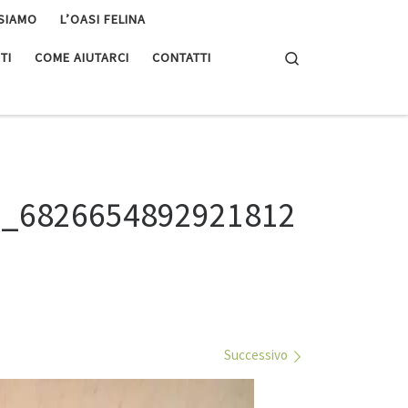
 SIAMO
L’OASI FELINA
Search
TI
COME AIUTARCI
CONTATTI
4_6826654892921812
Successivo