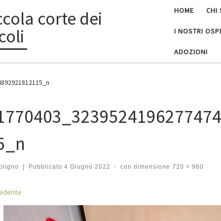
HOME
CHI
ccola corte dei
coli
I NOSTRI OSPI
ADOZIONI
4892921812115_n
1770403_323952419627747
5_n
oligno
|
Pubblicato
4 Giugno 2022
-
con dimensione
720 × 960
igazione immagini
edente